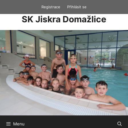
Přeskočit
Registrace
Přihlásit se
na
SK Jiskra Domažlice
obsah
Menu