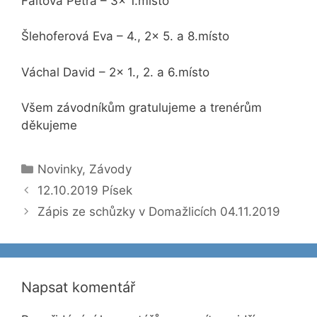
Faitová Petra – 3x 1.místo
Šlehoferová Eva – 4., 2x 5. a 8.místo
Váchal David – 2x 1., 2. a 6.místo
Všem závodníkům gratulujeme a trenérům
děkujeme
Rubriky
Novinky
,
Závody
12.10.2019 Písek
Zápis ze schůzky v Domažlicích 04.11.2019
Napsat komentář