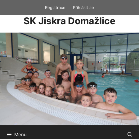
Přeskočit
Registrace
Přihlásit se
na
SK Jiskra Domažlice
obsah
Menu