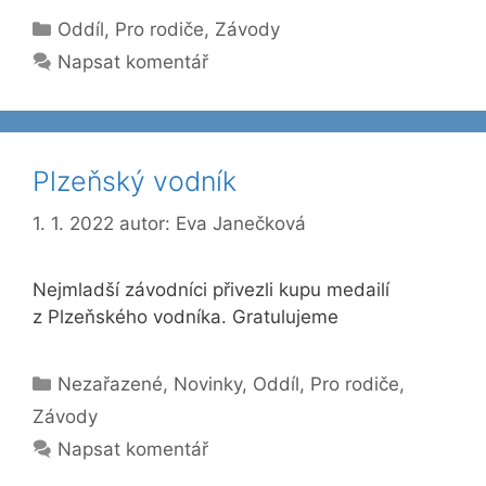
Rubriky
Oddíl
,
Pro rodiče
,
Závody
Napsat komentář
Plzeňský vodník
1. 1. 2022
autor:
Eva Janečková
Nejmladší závodníci přivezli kupu medailí
z Plzeňského vodníka. Gratulujeme
Rubriky
Nezařazené
,
Novinky
,
Oddíl
,
Pro rodiče
,
Závody
Napsat komentář