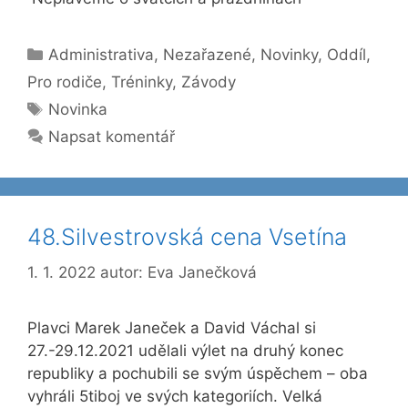
Rubriky
Administrativa
,
Nezařazené
,
Novinky
,
Oddíl
,
Pro rodiče
,
Tréninky
,
Závody
Štítky
Novinka
Napsat komentář
48.Silvestrovská cena Vsetína
1. 1. 2022
autor:
Eva Janečková
Plavci Marek Janeček a David Váchal si
27.-29.12.2021 udělali výlet na druhý konec
republiky a pochubili se svým úspěchem – oba
vyhráli 5tiboj ve svých kategoriích. Velká