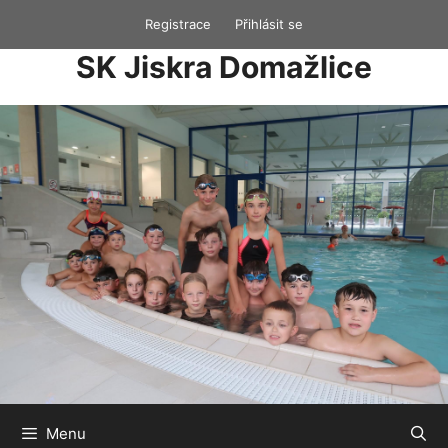
Přeskočit
Registrace
Přihlásit se
na
SK Jiskra Domažlice
obsah
Menu