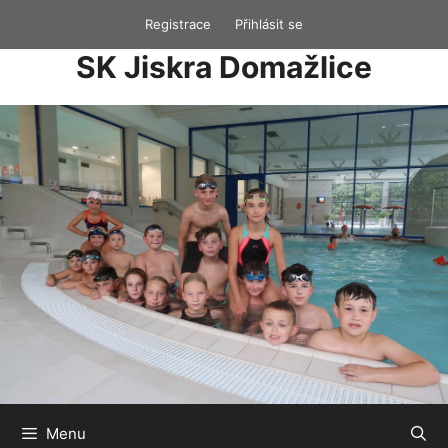
Přeskočit
Registrace
Přihlásit se
na
SK Jiskra Domažlice
obsah
Menu