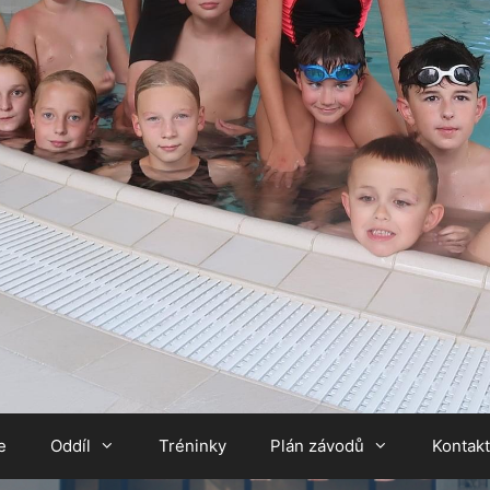
e
Oddíl
Tréninky
Plán závodů
Kontak